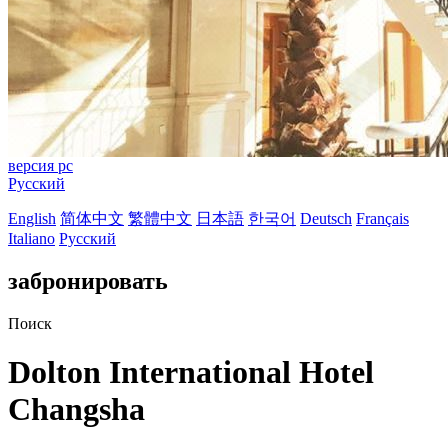
версия pc
Русский
English
简体中文
繁體中文
日本語
한국어
Deutsch
Français
Italiano
Русский
забронировать
Поиск
Dolton International Hotel
Changsha