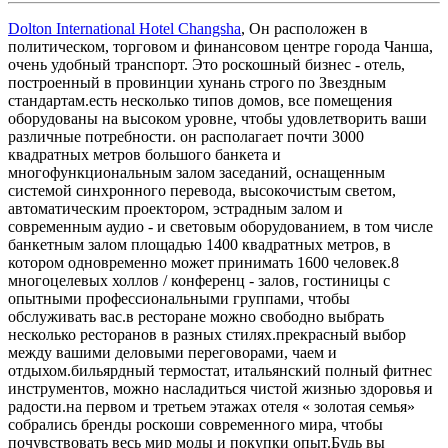
Dolton International Hotel Changsha
, Он расположен в
политическом, торговом и финансовом центре города Чанша,
очень удобный транспорт. Это роскошный бизнес - отель,
построенный в провинции хунань строго по Звездным
стандартам.есть несколько типов домов, все помещения
оборудованы на высоком уровне, чтобы удовлетворить ваши
различные потребности. он располагает почти 3000
квадратных метров большого банкета и
многофункциональным залом заседаний, оснащенным
системой синхронного перевода, высокочистым светом,
автоматическим проектором, эстрадным залом и
современным аудио - и световым оборудованием, в том числе
банкетным залом площадью 1400 квадратных метров, в
котором одновременно может принимать 1600 человек.8
многоцелевых холлов / конференц - залов, гостиницы с
опытными профессиональными группами, чтобы
обслуживать вас.в ресторане можно свободно выбрать
несколько ресторанов в разных стилях.прекрасный выбор
между вашими деловыми переговорами, чаем и
отдыхом.бильярдный термостат, итальянский полный фитнес
инструментов, можно насладиться чистой жизнью здоровья и
радости.на первом и третьем этажах отеля « золотая семья»
собрались бренды роскоши современного мира, чтобы
почувствовать весь мир моды и покупки опыт.Будь вы