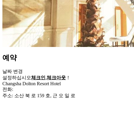
예약
날짜 변경
설정하십시오
체크인
,
체크아웃
！
Changsha Dolton Resort Hotel
전화:
+86-731-84168888
주소: 소산 북 로 159 호, 근 오 일 로